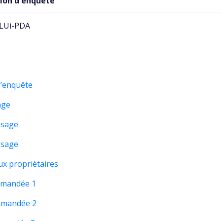
sion d'enquête
PLUi-PDA
d’enquête
age
ssage
ssage
x propriètaires
mmandée 1
ommandée 2